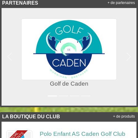
PARTENAIRES
+ de partenaires
Précedent
Suiv
Golf de Caden
LA BOUTIQUE DU CLUB
+ de produits
Polo Enfant AS Caden Golf Club
S
P
É
C
I
A
L
A
D
H
É
R
E
N
T